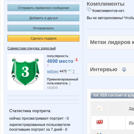
Комплименты
Отправить приватное сообщение
Комплиментов нет.
Вы не авторизованы! Чтоб
Добавить в друзья
Игнорировать
Сделать подарок
Метки лидеров
Совместная покупка: взрослый
популярность:
-1
4698 место
↓
Интервью
+1 ↑
рейтинг
4475
?
Привилегированный
пользователь
3
уровня
lol_818 состоит в
кл
Да
Статистика портрета:
сейчас просматривают портрет - 0
Ищ
зарегистрированные пользователи
посетившие портрет за 7 дней - 0